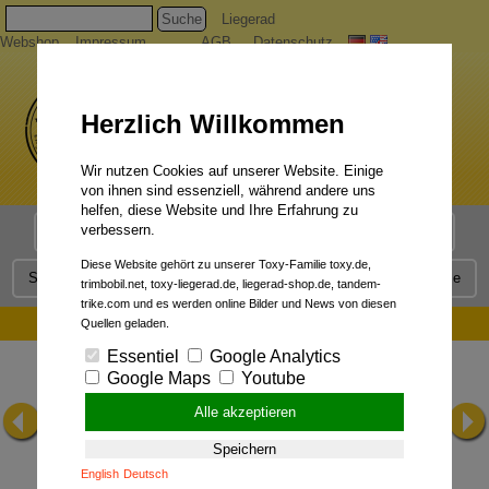
Suche
Liegerad
Webshop
Impressum
AGB
Datenschutz
Herzlich Willkommen
Wir nutzen Cookies auf unserer Website. Einige
von ihnen sind essenziell, während andere uns
helfen, diese Website und Ihre Erfahrung zu
verbessern.
Liegerad Modelle
Liegerad Konfigurator
Faszination
Diese Website gehört zu unserer Toxy-Familie toxy.de,
Service
Qualität
Liegerad News
Kontakt
Presse
trimbobil.net, toxy-liegerad.de, liegerad-shop.de, tandem-
trike.com und es werden online Bilder und News von diesen
Hamburger Abendblatt 08.07.2004:
Quellen geladen.
Essentiel
Google Analytics
Google Maps
Youtube
Alle akzeptieren
Speichern
English
Deutsch