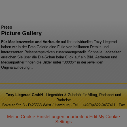
Press
Picture Gallery
Für Medienzwecke und
Vorfreude
auf Ihr individuelles Toxy-Liegerad
haben wir in der Foto-Galerie eine Fülle von brillianten Details und
interessanten Reiseperspektiven zusammengestellt. Schnelle Ladezeiten
erreichen Sie über die Dia-Schau beim Click auf ein Bild. Ästheten und
Medianpartner finden die Bilder unter "
300dpi
" in der jeweiligen
Originalauflösung...
Toxy Liegerad GmbH
- Liegeräder & Zubehör für Alltag, Radsport und
Radreise
Bokeler Str. 3 · D-25563 Wrist / Hamburg · Tel. ++49(0)4822-9457411 · Fax
++49(0)4822-9457413 · e-Mail: info@toxy.de
Meine Cookie-Einstellungen bearbeiten/ Edit My Cookie
Settings