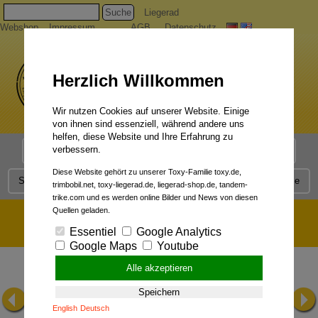
Suche
Liegerad
Webshop
Impressum
AGB
Datenschutz
Herzlich Willkommen
Wir nutzen Cookies auf unserer Website. Einige
von ihnen sind essenziell, während andere uns
helfen, diese Website und Ihre Erfahrung zu
verbessern.
Liegerad Modelle
Liegerad Konfigurator
Faszination
Diese Website gehört zu unserer Toxy-Familie toxy.de,
Service
Qualität
Liegerad News
Kontakt
Presse
trimbobil.net, toxy-liegerad.de, liegerad-shop.de, tandem-
trike.com und es werden online Bilder und News von diesen
Press:
Quellen geladen.
Press Releases
Press Reviews
Picture Gallery
Essentiel
Google Analytics
Google Maps
Youtube
Alle akzeptieren
Speichern
English
Deutsch