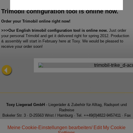
Trimobil configuration tool is online now.
Order your Trimobil online right now!
>>>Our English trimobil configuration tool is online now.
Just order
your personal Trimobil and get it delivered right for spring 2012. Production
& assembly will start in February here at Toxy. We would be pleased to
receive your order soon!
Toxy Liegerad GmbH
- Liegeräder & Zubehör für Alltag, Radsport und
Radreise
Bokeler Str. 3 · D-25563 Wrist / Hamburg · Tel. ++49(0)4822-9457411 · Fax
++49(0)4822-9457413 · e-Mail: info@toxy.de
Meine Cookie-Einstellungen bearbeiten/ Edit My Cookie
Settings