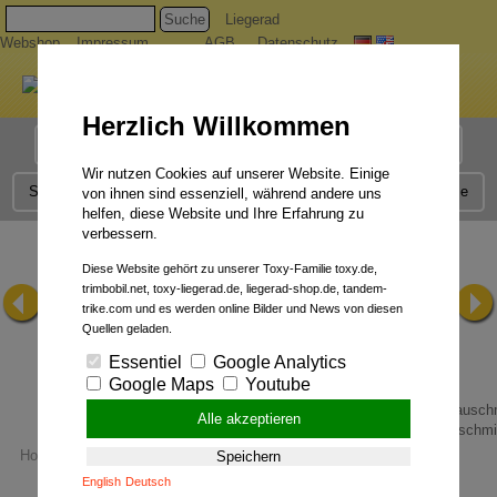
Suche
Liegerad
Webshop
Impressum
AGB
Datenschutz
Herzlich Willkommen
Liegerad Modelle
Liegerad Konfigurator
Faszination
Wir nutzen Cookies auf unserer Website. Einige
Service
Qualität
Liegerad News
Kontakt
Presse
von ihnen sind essenziell, während andere uns
helfen, diese Website und Ihre Erfahrung zu
verbessern.
Diese Website gehört zu unserer Toxy-Familie toxy.de,
trimbobil.net, toxy-liegerad.de, liegerad-shop.de, tandem-
trike.com und es werden online Bilder und News von diesen
Quellen geladen.
Essentiel
Google Analytics
Google Maps
Youtube
Alle akzeptieren
Allround-Talent.
Rauschmit
Home
News
Trimobil configuration tool is online now.
Speichern
English
Deutsch