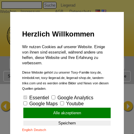
Suche
Liegerad
Webshop
Impressum
AGB
Datenschutz
Herzlich Willkommen
Wir nutzen Cookies auf unserer Website. Einige
von ihnen sind essenziell, während andere uns
helfen, diese Website und Ihre Erfahrung zu
verbessern.
Liegerad Modelle
Liegerad Konfigurator
Faszination
Diese Website gehört zu unserer Toxy-Familie toxy.de,
Service
Qualität
Liegerad News
Kontakt
Presse
trimbobil.net, toxy-liegerad.de, liegerad-shop.de, tandem-
trike.com und es werden online Bilder und News von diesen
Quellen geladen.
Essentiel
Google Analytics
Google Maps
Youtube
Alle akzeptieren
Speichern
English
Deutsch