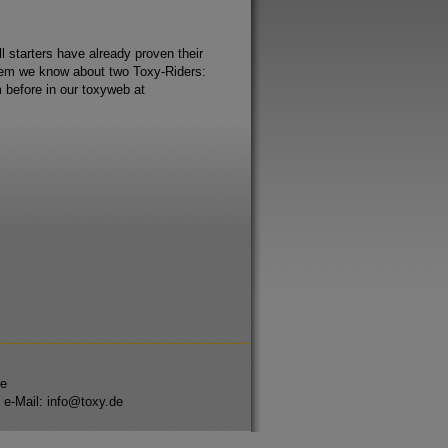
l starters have already proven their
 them we know about two Toxy-Riders:
 before in our toxyweb at
se
 e-Mail: info@toxy.de