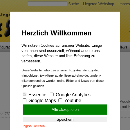
Suche
Liegerad Webshop
Impre
Herzlich Willkommen
Wir nutzen Cookies auf unserer Website. Einige
igurator
Faszination
Service
Qualität
Liegerad News
von ihnen sind essenziell, während andere uns
helfen, diese Website und Ihre Erfahrung zu
verbessern.
Diese Website gehört zu unserer Toxy-Familie toxy.de,
trimbobil.net, toxy-liegerad.de, liegerad-shop.de, tandem-
trike.com und es werden online Bilder und News von diesen
Quellen geladen.
Essentiel
Google Analytics
Google Maps
Youtube
Rauschmittel.
Pedelecs mit 
Alle akzeptieren
he 750-miles-Toxyride
Speichern
English
Deutsch