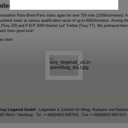
iles-Toxyride
marathon Paris-Brest-Paris starts again for over 750 mile (1200kilometres). Al
recumbent seats at various qualification races of up to 600kilometres. Among
(Toxy-ZR) and P-B-P 2003 finisher Leif Tretbar (Toxy-TT). We portrayed them
 wish them good luck!
dex.html
Toxy Liegerad GmbH
- Liegeräder & Zubehör für Alltag, Radsport und Radrei
5563 Wrist / Hamburg · Tel. ++49(0)4822-9457411 · Fax ++49(0)4822-9457413 ·