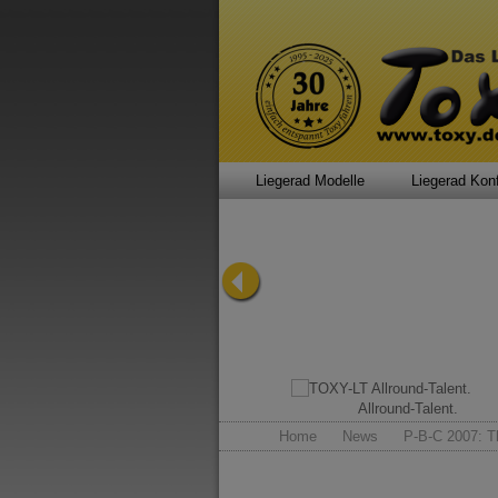
Liegerad Modelle
Liegerad Konf
Liegerad-Klassiker.
Allround-Talent.
Home
News
P-B-C 2007: T