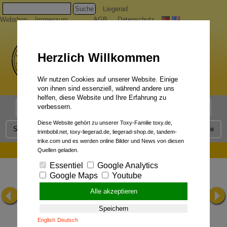
Suche
Liegerad
Webshop
Impressum
AGB
Datenschutz
Herzlich Willkommen
Wir nutzen Cookies auf unserer Website. Einige
von ihnen sind essenziell, während andere uns
helfen, diese Website und Ihre Erfahrung zu
verbessern.
Liegerad Modelle
Liegerad Konfigurator
Faszination
Diese Website gehört zu unserer Toxy-Familie toxy.de,
Service
Qualität
Liegerad News
Kontakt
Presse
trimbobil.net, toxy-liegerad.de, liegerad-shop.de, tandem-
trike.com und es werden online Bilder und News von diesen
AktivRadfahren 06/2000 (Praxistest Toxy-CL):
Quellen geladen.
Essentiel
Google Analytics
Google Maps
Youtube
Alle akzeptieren
Speichern
English
Deutsch