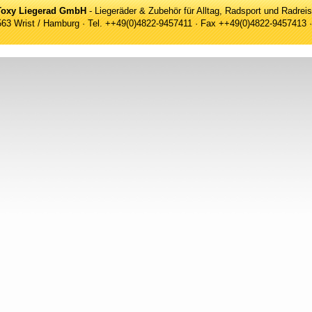
Toxy Liegerad GmbH
- Liegeräder & Zubehör für Alltag, Radsport und Radrei
5563 Wrist / Hamburg · Tel. ++49(0)4822-9457411 · Fax ++49(0)4822-9457413 ·