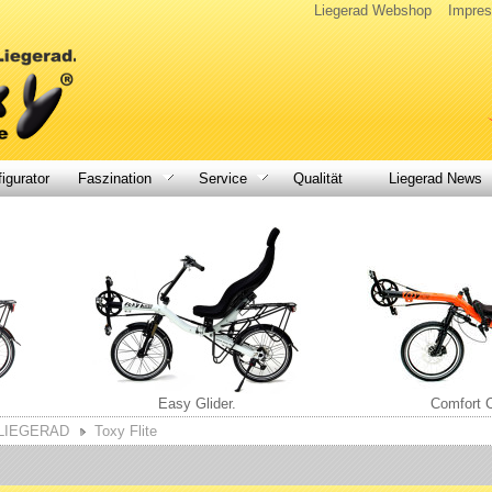
Liegerad Webshop
Impre
igurator
Faszination
Service
Qualität
Liegerad News
Easy Glider.
Comfort C
-LIEGERAD
Toxy Flite