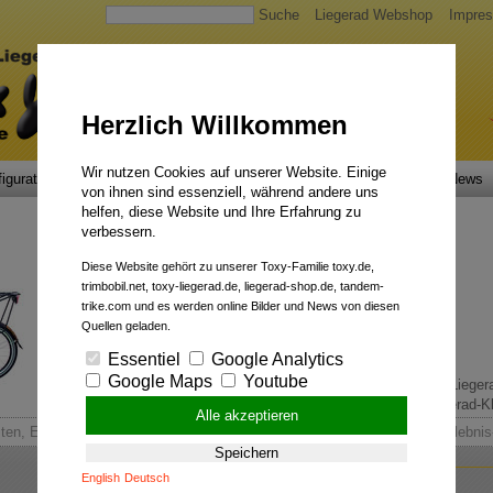
Suche
Liegerad Webshop
Impre
Herzlich Willkommen
Wir nutzen Cookies auf unserer Website. Einige
igurator
Faszination
Service
Qualität
Liegerad News
von ihnen sind essenziell, während andere uns
helfen, diese Website und Ihre Erfahrung zu
verbessern.
Diese Website gehört zu unserer Toxy-Familie toxy.de,
trimbobil.net, toxy-liegerad.de, liegerad-shop.de, tandem-
trike.com und es werden online Bilder und News von diesen
Quellen geladen.
Essentiel
Google Analytics
Google Maps
Youtube
Comfort Cruiser.
Liegerad-Kl
Alle akzeptieren
ten, Erleben & Genießen im Holsteiner Auenland - Geführte Liegerad-Erlebnis
Speichern
English
Deutsch