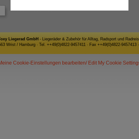
Toxy Liegerad GmbH
- Liegeräder & Zubehör für Alltag, Radsport und Radrei
5563 Wrist / Hamburg · Tel. ++49(0)4822-9457411 · Fax ++49(0)4822-9457413 ·
Meine Cookie-Einstellungen bearbeiten/ Edit My Cookie Setting