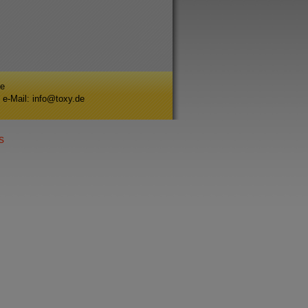
se
 e-Mail: info@toxy.de
s