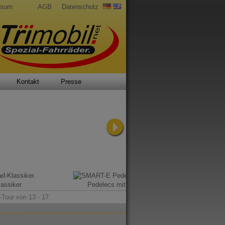
ssum
AGB
Datenschutz
Kontakt
Presse
assiker.
Pedelecs mit Rückenwind.
-Tour von 13 - 17