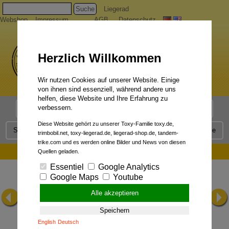
Suche
Liegerad
Webshop
Impressum
AGB
Datenschutz
Herzlich Willkommen
Wir nutzen Cookies auf unserer Website. Einige
von ihnen sind essenziell, während andere uns
helfen, diese Website und Ihre Erfahrung zu
verbessern.
Liegerad Modelle
Liegerad Konfigurator
Faszination
Diese Website gehört zu unserer Toxy-Familie toxy.de,
Service
Qualität
Liegerad News
Kontakt
Presse
trimbobil.net, toxy-liegerad.de, liegerad-shop.de, tandem-
trike.com und es werden online Bilder und News von diesen
Taking part in WSCC:
Quellen geladen.
Essentiel
Google Analytics
Google Maps
Youtube
Alle akzeptieren
Speichern
English
Deutsch