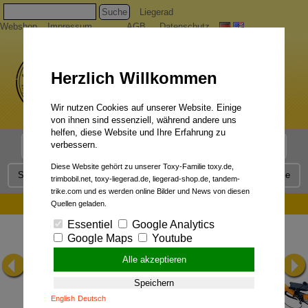
Suche
Liegerad
Webshop
Impressum
AGB
Datenschutz
Herzlich Willkommen
Wir nutzen Cookies auf unserer Website. Einige
von ihnen sind essenziell, während andere uns
helfen, diese Website und Ihre Erfahrung zu
verbessern.
Liegerad Modelle
Liegerad Konfigurator
Faszination
Diese Website gehört zu unserer Toxy-Familie toxy.de,
Service
Qualität
Liegerad News
Kontakt
Presse
trimbobil.net, toxy-liegerad.de, liegerad-shop.de, tandem-
trike.com und es werden online Bilder und News von diesen
100% human powered!:
Quellen geladen.
Essentiel
Google Analytics
Google Maps
Youtube
Alle akzeptieren
Speichern
English
Deutsch