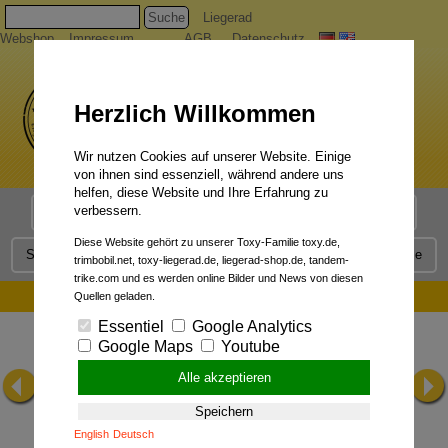
Suche
Liegerad
Webshop
Impressum
AGB
Datenschutz
Herzlich Willkommen
Wir nutzen Cookies auf unserer Website. Einige
von ihnen sind essenziell, während andere uns
helfen, diese Website und Ihre Erfahrung zu
verbessern.
Liegerad Modelle
Liegerad Konfigurator
Faszination
Diese Website gehört zu unserer Toxy-Familie toxy.de,
Service
Qualität
Liegerad News
Kontakt
Presse
trimbobil.net, toxy-liegerad.de, liegerad-shop.de, tandem-
trike.com und es werden online Bilder und News von diesen
Trimobil data & specs:
Quellen geladen.
Essentiel
Google Analytics
Google Maps
Youtube
Alle akzeptieren
Speichern
English
Deutsch