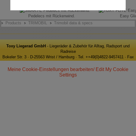
Pedelecs mit Rückenwind.
Easy Glid
Products
TRIMOBIL
Trimobil data & specs
Toxy Liegerad GmbH
- Liegeräder & Zubehör für Alltag, Radsport und
Radreise
Bokeler Str. 3 · D-25563 Wrist / Hamburg · Tel. ++49(0)4822-9457411 · Fax
++49(0)4822-9457413 · e-Mail: info@toxy.de
Meine Cookie-Einstellungen bearbeiten/ Edit My Cookie
Settings