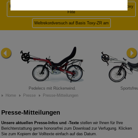
Foldable recumbent wins design award: Eurobike-Award goes to Toxy
Flite
Weltrekordversuch auf Basis Toxy-ZR am
Pedelecs mit Rückenwind.
Sportsfre
Home
Presse
Presse-Mitteilungen
Presse-Mitteilungen
Unsere aktuellen Presse-Infos und -Texte
stellen wir Ihnen für Ihre
Berichterstattung gerne honorarfrei zum Download zur Verfugung. Klicken
Sie zum Kopiern der Volltexte einfach auf das Datum.