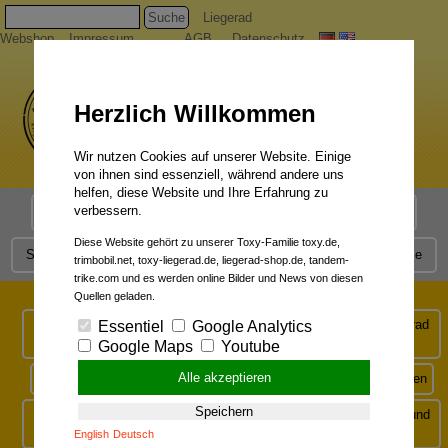
Suche
Liegerad
Webshop
Impressum
AGB
Datenschutz
Herzlich Willkommen
Wir nutzen Cookies auf unserer Website. Einige
von ihnen sind essenziell, während andere uns
helfen, diese Website und Ihre Erfahrung zu
verbessern.
Liegerad Modelle
Liegerad Konfigurator
Faszination
Diese Website gehört zu unserer Toxy-Familie toxy.de,
Service
Qualität
Liegerad News
Kontakt
Presse
trimbobil.net, toxy-liegerad.de, liegerad-shop.de, tandem-
trike.com und es werden online Bilder und News von diesen
Presse-Mitteilungen:
Quellen geladen.
Toxy Liegerad GmbH feiert 30-jähriges Jubiläum mit Spezial-Fahrrad
Essentiel
Google Analytics
Messe
Google Maps
Youtube
Alle akzeptieren
Spezial-Fahrrad Events 2023 mit den Premium-Modellen im Norden
Speichern
Riesiges Interesse an Liegerädern auf der EUROBIKE: `Komfort und
Sportlichkeit gefragt...`
English
Deutsch