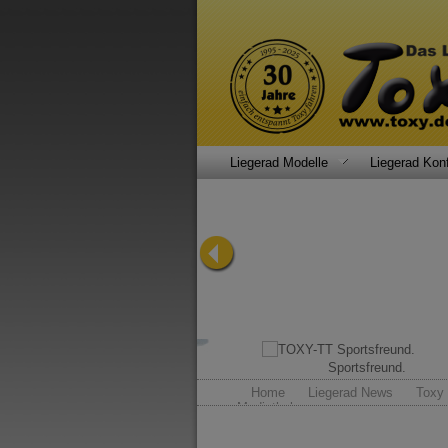
Liegerad Modelle
Liegerad Konf
Pedelecs mit Rückenwind.
Sportsfreund.
Home
Liegerad News
Toxy 
Mediathek...