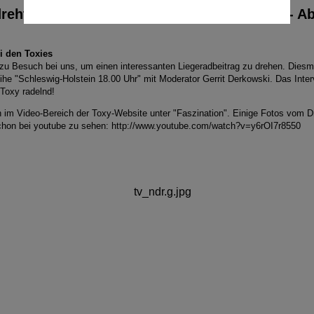
reht der NDR bei uns zum Thema Liegerad - Ab
i den Toxies
 zu Besuch bei uns, um einen interessanten Liegeradbeitrag zu drehen. Diesm
e "Schleswig-Holstein 18.00 Uhr" mit Moderator Gerrit Derkowski. Das Intervi
 Toxy radelnd!
h im Video-Bereich der Toxy-Website unter "Faszination". Einige Fotos vom Dr
schon bei youtube zu sehen:
http://www.youtube.com/watch?v=y6rOI7r8550