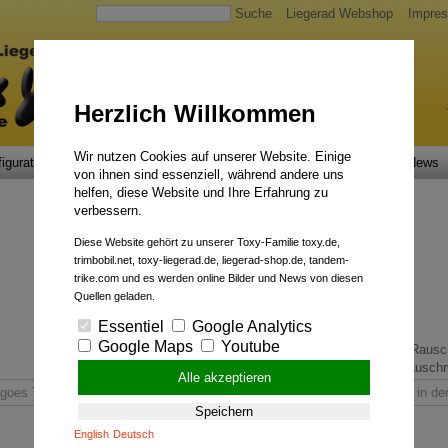
Suche
Liegerad Webshop
Impre
Herzlich Willkommen
Wir nutzen Cookies auf unserer Website. Einige
igurator
Faszination
Service
Qualität
Liegerad News
von ihnen sind essenziell, während andere uns
helfen, diese Website und Ihre Erfahrung zu
verbessern.
Diese Website gehört zu unserer Toxy-Familie toxy.de,
trimbobil.net, toxy-liegerad.de, liegerad-shop.de, tandem-
trike.com und es werden online Bilder und News von diesen
Quellen geladen.
Essentiel
Google Analytics
Google Maps
Youtube
Allround-Talent.
Rauschm
Alle akzeptieren
goes TV: Heute dreht der NDR bei uns zum Thema Liegerad - Ab sofort in de
Speichern
English
Deutsch