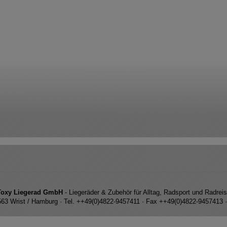
Toxy Liegerad GmbH
- Liegeräder & Zubehör für Alltag, Radsport und Radrei
5563 Wrist / Hamburg · Tel. ++49(0)4822-9457411 · Fax ++49(0)4822-9457413 ·