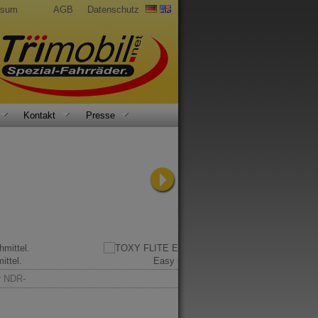
ssum
AGB
Datenschutz
Kontakt
Presse
ittel.
Easy Glider.
r NDR-