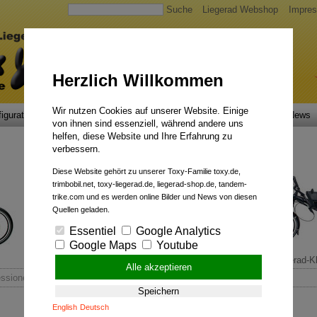
Suche
Liegerad Webshop
Impre
Herzlich Willkommen
Wir nutzen Cookies auf unserer Website. Einige
igurator
Faszination
Service
Qualität
Liegerad News
von ihnen sind essenziell, während andere uns
helfen, diese Website und Ihre Erfahrung zu
verbessern.
Diese Website gehört zu unserer Toxy-Familie toxy.de,
trimbobil.net, toxy-liegerad.de, liegerad-shop.de, tandem-
trike.com und es werden online Bilder und News von diesen
Quellen geladen.
Essentiel
Google Analytics
Google Maps
Youtube
Sportsfreund.
Liegerad-Kl
Alle akzeptieren
essionen vom Firmenjubiläum 2025
Speichern
English
Deutsch