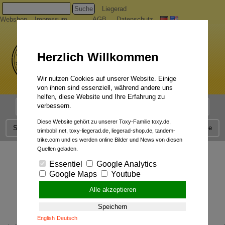
Suche
Liegerad
Webshop
Impressum
AGB
Datenschutz
Herzlich Willkommen
Wir nutzen Cookies auf unserer Website. Einige
von ihnen sind essenziell, während andere uns
helfen, diese Website und Ihre Erfahrung zu
verbessern.
Liegerad Modelle
Liegerad Konfigurator
Faszination
Diese Website gehört zu unserer Toxy-Familie toxy.de,
Service
Qualität
Liegerad News
Kontakt
Presse
trimbobil.net, toxy-liegerad.de, liegerad-shop.de, tandem-
trike.com und es werden online Bilder und News von diesen
Quellen geladen.
Essentiel
Google Analytics
Google Maps
Youtube
Alle akzeptieren
Speichern
English
Deutsch