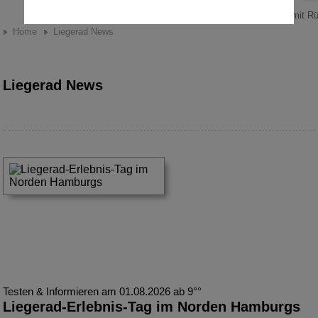
Sportsfreund.
Pedelecs mit R
Home
Liegerad News
Liegerad News
Testen & Informieren am 01.08.2026 ab 9°°
Liegerad-Erlebnis-Tag im Norden Hamburgs