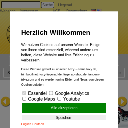
Suche
Liegerad
Webshop
Impressum
AGB
Datenschutz
Herzlich Willkommen
Wir nutzen Cookies auf unserer Website. Einige
von ihnen sind essenziell, während andere uns
helfen, diese Website und Ihre Erfahrung zu
verbessern.
Liegerad Modelle
Liegerad Konfigurator
Faszination
Diese Website gehört zu unserer Toxy-Familie toxy.de,
Service
Qualität
Liegerad News
Kontakt
Presse
trimbobil.net, toxy-liegerad.de, liegerad-shop.de, tandem-
trike.com und es werden online Bilder und News von diesen
Quellen geladen.
Essentiel
Google Analytics
Google Maps
Youtube
Alle akzeptieren
Speichern
English
Deutsch