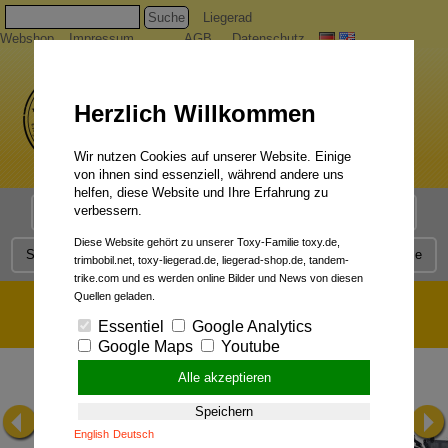
Suche
Liegerad
Webshop
Impressum
AGB
Datenschutz
Herzlich Willkommen
Wir nutzen Cookies auf unserer Website. Einige
von ihnen sind essenziell, während andere uns
helfen, diese Website und Ihre Erfahrung zu
verbessern.
Liegerad Modelle
Liegerad Konfigurator
Faszination
Diese Website gehört zu unserer Toxy-Familie toxy.de,
Service
Qualität
Liegerad News
Kontakt
Presse
trimbobil.net, toxy-liegerad.de, liegerad-shop.de, tandem-
trike.com und es werden online Bilder und News von diesen
TOXY FLITE:
Quellen geladen.
Technische Daten
Konfigurieren & Bestellen
Essentiel
Google Analytics
Google Maps
Youtube
Alle akzeptieren
Speichern
English
Deutsch