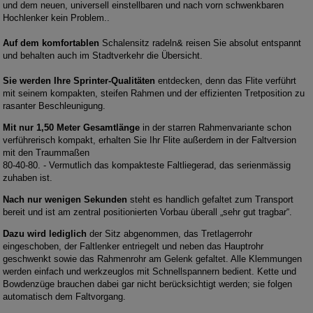
und dem neuen, universell einstellbaren und nach vorn schwenkbaren
Hochlenker kein Problem..
Auf dem komfortablen
Schalensitz radeln& reisen Sie absolut entspannt
und behalten auch im Stadtverkehr die Übersicht.
Sie werden Ihre Sprinter-Qualitäten
entdecken, denn das Flite verführt
mit seinem kompakten, steifen Rahmen und der effizienten Tretposition zu
rasanter Beschleunigung.
Mit nur 1,50 Meter Gesamtlänge
in der starren Rahmenvariante schon
verführerisch kompakt, erhalten Sie Ihr Flite außerdem in der Faltversion
mit den Traummaßen
80-40-80. - Vermutlich das kompakteste Faltliegerad, das serienmässig
zuhaben ist.
Nach nur wenigen Sekunden
steht es handlich gefaltet zum Transport
bereit und ist am zentral positionierten Vorbau überall „sehr gut tragbar“.
Dazu wird lediglich
der Sitz abgenommen, das Tretlagerrohr
eingeschoben, der Faltlenker entriegelt und neben das Hauptrohr
geschwenkt sowie das Rahmenrohr am Gelenk gefaltet. Alle Klemmungen
werden einfach und werkzeuglos mit Schnellspannern bedient. Kette und
Bowdenzüge brauchen dabei gar nicht berücksichtigt werden; sie folgen
automatisch dem Faltvorgang.