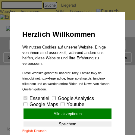
Suche
Liegerad
Webshop
Impressum
AGB
Datenschutz
Herzlich Willkommen
Liegerad Modelle
Liegerad Konfigurator
Faszination
Wir nutzen Cookies auf unserer Website. Einige
von ihnen sind essenziell, während andere uns
Service
Qualität
Liegerad News
Kontakt
Presse
helfen, diese Website und Ihre Erfahrung zu
verbessern.
Diese Website gehört zu unserer Toxy-Familie toxy.de,
trimbobil.net, toxy-liegerad.de, liegerad-shop.de, tandem-
trike.com und es werden online Bilder und News von diesen
Quellen geladen.
Essentiel
Google Analytics
Google Maps
Youtube
Alle akzeptieren
Überall mit dabei.
Speichern
Home
Liegerad News
Hotels und Unterkünfte in der Nähe
English
Deutsch