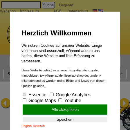
Suche
Liegerad
Webshop
Impressum
AGB
Datenschutz
Herzlich Willkommen
Wir nutzen Cookies auf unserer Website. Einige
von ihnen sind essenziell, während andere uns
helfen, diese Website und Ihre Erfahrung zu
verbessern.
Liegerad Modelle
Liegerad Konfigurator
Faszination
Diese Website gehört zu unserer Toxy-Familie toxy.de,
Service
Qualität
Liegerad News
Kontakt
Presse
trimbobil.net, toxy-liegerad.de, liegerad-shop.de, tandem-
trike.com und es werden online Bilder und News von diesen
Quellen geladen.
Essentiel
Google Analytics
Google Maps
Youtube
Alle akzeptieren
Speichern
English
Deutsch