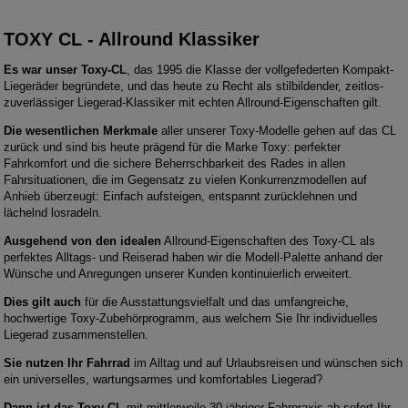
TOXY CL - Allround Klassiker
Es war unser Toxy-CL
, das 1995 die Klasse der vollgefederten Kompakt-
Liegeräder begründete, und das heute zu Recht als stilbildender, zeitlos-
zuverlässiger Liegerad-Klassiker mit echten Allround-Eigenschaften gilt.
Die wesentlichen Merkmale
aller unserer Toxy-Modelle gehen auf das CL
zurück und sind bis heute prägend für die Marke Toxy: perfekter
Fahrkomfort und die sichere Beherrschbarkeit des Rades in allen
Fahrsituationen, die im Gegensatz zu vielen Konkurrenzmodellen auf
Anhieb überzeugt: Einfach aufsteigen, entspannt zurücklehnen und
lächelnd losradeln.
Ausgehend von den idealen
Allround-Eigenschaften des Toxy-CL als
perfektes Alltags- und Reiserad haben wir die Modell-Palette anhand der
Wünsche und Anregungen unserer Kunden kontinuierlich erweitert.
Dies gilt auch
für die Ausstattungsvielfalt und das umfangreiche,
hochwertige Toxy-Zubehörprogramm, aus welchem Sie Ihr individuelles
Liegerad zusammenstellen.
Sie nutzen Ihr Fahrrad
im Alltag und auf Urlaubsreisen und wünschen sich
ein universelles, wartungsarmes und komfortables Liegerad?
Dann ist das Toxy-CL
mit mittlerweile 30-jähriger Fahrpraxis ab sofort Ihr