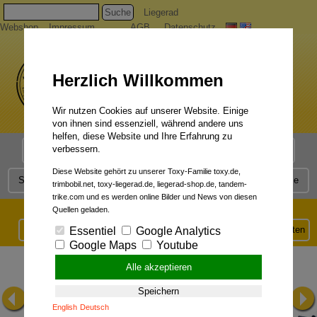
Suche
Liegerad
Webshop
Impressum
AGB
Datenschutz
Herzlich Willkommen
Wir nutzen Cookies auf unserer Website. Einige
von ihnen sind essenziell, während andere uns
helfen, diese Website und Ihre Erfahrung zu
verbessern.
Liegerad Modelle
Liegerad Konfigurator
Faszination
Diese Website gehört zu unserer Toxy-Familie toxy.de,
Service
Qualität
Liegerad News
Kontakt
Presse
trimbobil.net, toxy-liegerad.de, liegerad-shop.de, tandem-
trike.com und es werden online Bilder und News von diesen
TOXY-CL:
Quellen geladen.
Konfiguration & Bestellung
Serienausstattung & Technische Daten
Essentiel
Google Analytics
Google Maps
Youtube
Alle akzeptieren
Speichern
English
Deutsch