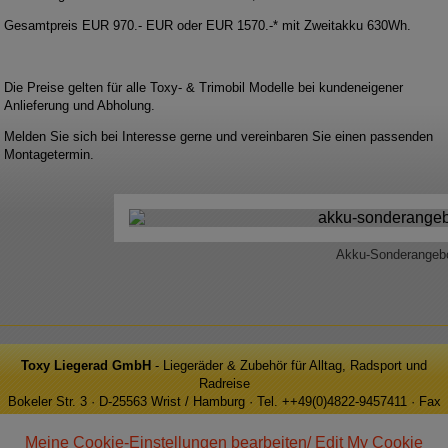
Gesamtpreis EUR 970.- EUR oder EUR 1570.-* mit Zweitakku 630Wh.
Die Preise gelten für alle Toxy- & Trimobil Modelle bei kundeneigener
Anlieferung und Abholung.
Melden Sie sich bei Interesse gerne und vereinbaren Sie einen passenden
Montagetermin.
Akku-Sonderangebo
Toxy Liegerad GmbH
- Liegeräder & Zubehör für Alltag, Radsport und
Radreise
Bokeler Str. 3 · D-25563 Wrist / Hamburg · Tel. ++49(0)4822-9457411 · Fax
++49(0)4822-9457413 · e-Mail: info@toxy.de
Meine Cookie-Einstellungen bearbeiten/ Edit My Cookie