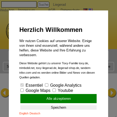
Suche
Liegerad
Webshop
Impressum
AGB
Datenschutz
Herzlich Willkommen
Wir nutzen Cookies auf unserer Website. Einige
von ihnen sind essenziell, während andere uns
helfen, diese Website und Ihre Erfahrung zu
verbessern.
Liegerad Modelle
Liegerad Konfigurator
Faszination
Diese Website gehört zu unserer Toxy-Familie toxy.de,
Service
Qualität
Liegerad News
Kontakt
Presse
trimbobil.net, toxy-liegerad.de, liegerad-shop.de, tandem-
trike.com und es werden online Bilder und News von diesen
Quellen geladen.
Essentiel
Google Analytics
Google Maps
Youtube
Alle akzeptieren
Speichern
English
Deutsch