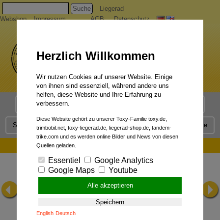
Suche
Liegerad
Webshop
Impressum
AGB
Datenschutz
Herzlich Willkommen
Wir nutzen Cookies auf unserer Website. Einige
von ihnen sind essenziell, während andere uns
helfen, diese Website und Ihre Erfahrung zu
verbessern.
Liegerad Modelle
Liegerad Konfigurator
Faszination
Diese Website gehört zu unserer Toxy-Familie toxy.de,
Service
Qualität
Liegerad News
Kontakt
Presse
trimbobil.net, toxy-liegerad.de, liegerad-shop.de, tandem-
trike.com und es werden online Bilder und News von diesen
Öffnungszeiten:
Quellen geladen.
Essentiel
Google Analytics
Google Maps
Youtube
Alle akzeptieren
Speichern
English
Deutsch