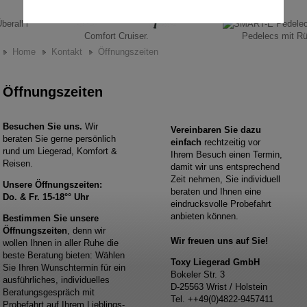
Comfort Cruiser.
Pedelecs mit R
Home
Kontakt
Öffnungszeiten
Öffnungszeiten
Besuchen Sie uns.
Wir
Vereinbaren Sie dazu
beraten Sie gerne persönlich
einfach
rechtzeitig vor
rund um Liegerad, Komfort &
Ihrem Besuch einen Termin,
Reisen.
damit wir uns entsprechend
Zeit nehmen, Sie individuell
Unsere Öffnungszeiten:
beraten und Ihnen eine
Do. & Fr. 15-18°° Uhr
eindrucksvolle Probefahrt
anbieten können.
Bestimmen Sie unsere
Öffnungszeiten
, denn wir
Wir freuen uns auf Sie!
wollen Ihnen in aller Ruhe die
beste Beratung bieten: Wählen
Toxy Liegerad GmbH
Sie Ihren Wunschtermin für ein
Bokeler Str. 3
ausführliches, individuelles
D-25563 Wrist / Holstein
Beratungsgespräch mit
Tel. ++49(0)4822-9457411
Probefahrt auf Ihrem Lieblings-