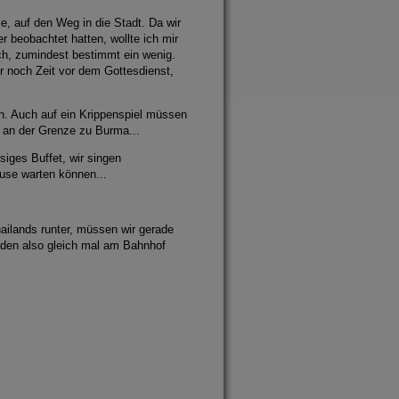
, auf den Weg in die Stadt. Da wir
r beobachtet hatten, wollte ich mir
ch, zumindest bestimmt ein wenig.
ir noch Zeit vor dem Gottesdienst,
en. Auch auf ein Krippenspiel müssen
n an der Grenze zu Burma...
iges Buffet, wir singen
ause warten können...
ilands runter, müssen wir gerade
erden also gleich mal am Bahnhof