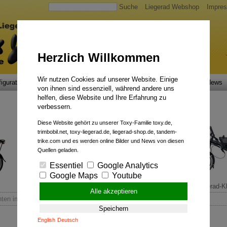
Suche
Liegerad Webshop
Impre
Herzlich Willkommen
Wir nutzen Cookies auf unserer Website. Einige
igurator
Faszination
Service
Qualität
Liegerad News
von ihnen sind essenziell, während andere uns
helfen, diese Website und Ihre Erfahrung zu
verbessern.
Diese Website gehört zu unserer Toxy-Familie toxy.de,
trimbobil.net, toxy-liegerad.de, liegerad-shop.de, tandem-
trike.com und es werden online Bilder und News von diesen
Quellen geladen.
Essentiel
Google Analytics
Google Maps
Youtube
Pedelecs mit Rückenwind.
Liegerad-Kl
Alle akzeptieren
ten in Chiang Mai
Speichern
English
Deutsch