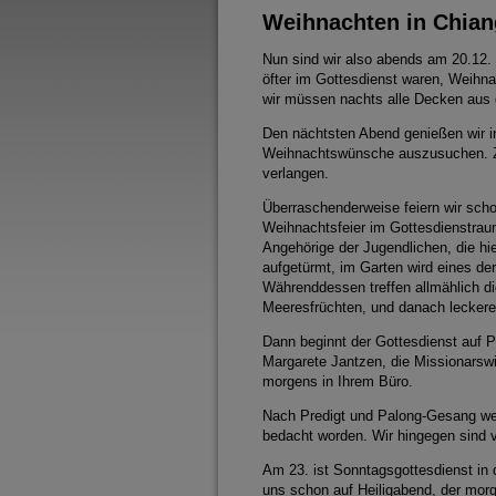
Weihnachten in Chian
Nun sind wir also abends am 20.12. 
öfter im Gottesdienst waren, Weihna
wir müssen nachts alle Decken aus 
Den nächtsten Abend genießen wir 
Weihnachtswünsche auszusuchen. Zur
verlangen.
Überraschenderweise feiern wir scho
Weihnachtsfeier im Gottesdienstrau
Angehörige der Jugendlichen, die h
aufgetürmt, im Garten wird eines de
Währenddessen treffen allmählich d
Meeresfrüchten, und danach lecker
Dann beginnt der Gottesdienst auf 
Margarete Jantzen, die Missionarswit
morgens in Ihrem Büro.
Nach Predigt und Palong-Gesang wer
bedacht worden. Wir hingegen sind vö
Am 23. ist Sonntagsgottesdienst in 
uns schon auf Heiligabend, der morge