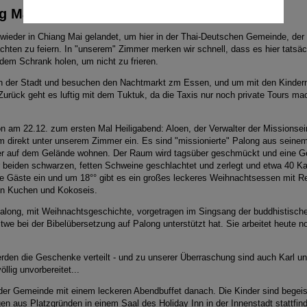
g Mai
wieder in Chiang Mai gelandet, um hier in der Thai-Deutschen Gemeinde, der
chten zu feiern. In "unserem" Zimmer merken wir schnell, dass es hier tatsäc
dem Schrank holen, um nicht zu frieren.
in der Stadt und besuchen den Nachtmarkt zm Essen, und um mit den Kinder
ück geht es luftig mit dem Tuktuk, da die Taxis nur noch private Tours mac
n am 22.12. zum ersten Mal Heiligabend: Aloen, der Verwalter der Missionsei
m direkt unter unserem Zimmer ein. Es sind "missionierte" Palong aus seine
ier auf dem Gelände wohnen. Der Raum wird tagsüber geschmückt und eine G
r beiden schwarzen, fetten Schweine geschlachtet und zerlegt und etwa 40 Ka
ie Gäste ein und um 18°° gibt es ein großes leckeres Weihnachtsessen mit R
en Kuchen und Kokoseis.
Palong, mit Weihnachtsgeschichte, vorgetragen im Singsang der buddhistisc
we bei der Bibelübersetzung auf Palong unterstützt hat. Sie arbeitet heute no
den die Geschenke verteilt - und zu unserer Überraschung sind auch Karl un
llig unvorbereitet...
der Gemeinde mit einem leckeren Abendbuffet danach. Die Kinder sind begeist
n aus Platzgründen in einem Saal des Holiday Inn in der Innenstadt stattfind