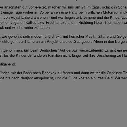
ansonsten gut vorbereitet, machen wir uns am 24. mittags, schick in Schale
 einige Tage vorher im Vorbeifahren eine Party beim örtlichen Motorradhändle
 von Royal Enfield ansehen - und war begeistert. Simone und die Kinder au
uf einen veganen Kaffee bzw. Fruchtshake und in Richtung Hotel. Hier haben w
ck und wieder runter zu fahren.
 wie gewohnt sehr modern und direkt, mit herrlicher Musik, Gitarre und Geig
Kollekte geht zur Hälfte an ein Projekt unseres Gastgebers Aloen in den Berge
tgenommen, um beim Deutschen "Auf der Au" weiterzufeiern: Es gibt ein ries
s, bis die Kinder der anderen Familien nicht länger auf ihre Bescherung zu H
iligabend.
nder, mit der Bahn nach Bangkok zu fahren und dann weiter die Ostküste Tha
üge bis nach Neujahr ausgebucht, und die Flüge kosten ein irres Geld. Wir w