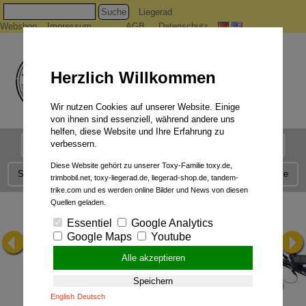
Suche
Liegerad
Webshop
Impressum
AGB
Datenschutz
Herzlich Willkommen
Wir nutzen Cookies auf unserer Website. Einige
von ihnen sind essenziell, während andere uns
helfen, diese Website und Ihre Erfahrung zu
verbessern.
Liegerad Modelle
Liegerad Konfigurator
Faszination
Diese Website gehört zu unserer Toxy-Familie toxy.de,
Service
Qualität
Liegerad News
Kontakt
Presse
trimbobil.net, toxy-liegerad.de, liegerad-shop.de, tandem-
trike.com und es werden online Bilder und News von diesen
Quellen geladen.
Essentiel
Google Analytics
Google Maps
Youtube
Alle akzeptieren
Speichern
English
Deutsch