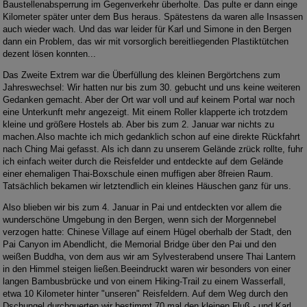
Baustellenabsperrung im Gegenverkehr überholte. Das pulte er dann einge
Kilometer später unter dem Bus heraus. Spätestens da waren alle Insassen
auch wieder wach. Und das war leider für Karl und Simone in den Bergen
dann ein Problem, das wir mit vorsorglich bereitliegenden Plastiktütchen
dezent lösen konnten...
Das Zweite Extrem war die Überfüllung des kleinen Bergörtchens zum
Jahreswechsel: Wir hatten nur bis zum 30. gebucht und uns keine weiteren
Gedanken gemacht. Aber der Ort war voll und auf keinem Portal war noch
eine Unterkunft mehr angezeigt. Mit einem Roller klapperte ich trotzdem
kleine und größere Hostels ab. Aber bis zum 2. Januar war nichts zu
machen.Also machte ich mich gedanklich schon auf eine direkte Rückfahrt
nach Ching Mai gefasst. Als ich dann zu unserem Gelände zrück rollte, fuhr
ich einfach weiter durch die Reisfelder und entdeckte auf dem Gelände
einer ehemaligen Thai-Boxschule einen muffigen aber 8freien Raum.
Tatsächlich bekamen wir letztendlich ein kleines Häuschen ganz für uns.
Also blieben wir bis zum 4. Januar in Pai und entdeckten vor allem die
wunderschöne Umgebung in den Bergen, wenn sich der Morgennebel
verzogen hatte: Chinese Village auf einem Hügel oberhalb der Stadt, den
Pai Canyon im Abendlicht, die Memorial Bridge über den Pai und den
weißen Buddha, von dem aus wir am Sylvesterabend unsere Thai Lantern
in den Himmel steigen ließen.Beeindruckt waren wir besonders von einer
langen Bambusbrücke und von einem Hiking-Trail zu einem Wasserfall,
etwa 10 Kilometer hinter "unseren" Reisfeldern. Auf dem Weg durch den
Dschungel durchquerten wir bestimmt 70 mal den kleinen Fluß - und Karl