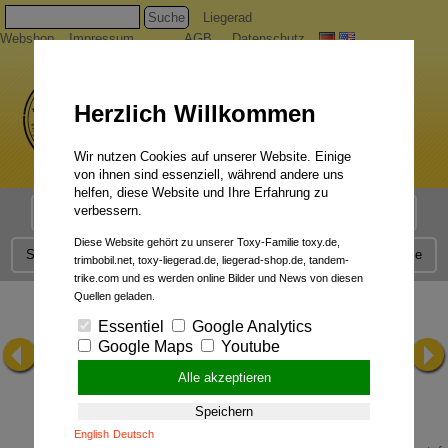
Suche
Liegerad
Webshop
Impressum
AGB
Datenschutz
Herzlich Willkommen
Wir nutzen Cookies auf unserer Website. Einige
von ihnen sind essenziell, während andere uns
helfen, diese Website und Ihre Erfahrung zu
verbessern.
Liegerad Modelle
Liegerad Konfigurator
Faszination
Diese Website gehört zu unserer Toxy-Familie toxy.de,
Service
Qualität
Liegerad News
Kontakt
Presse
trimbobil.net, toxy-liegerad.de, liegerad-shop.de, tandem-
trike.com und es werden online Bilder und News von diesen
Quellen geladen.
Essentiel
Google Analytics
Google Maps
Youtube
Alle akzeptieren
Speichern
English
Deutsch