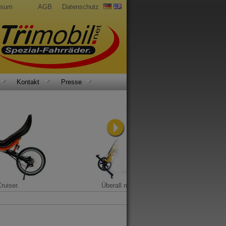
ssum
AGB
Datenschutz
Kontakt
Presse
ruiser.
Überall mit dabei.