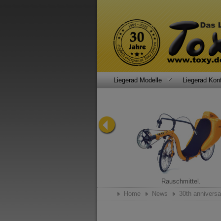
Liegerad Modelle
Liegerad Konf
Liegerad-Klassiker.
Rauschmittel.
Home
News
30th annivers