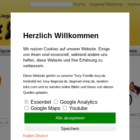
Suche
Liegerad Webshop
Impre
Herzlich Willkommen
Wir nutzen Cookies auf unserer Website. Einige
igurator
Faszination
Service
Qualität
Liegerad News
von ihnen sind essenziell, während andere uns
helfen, diese Website und Ihre Erfahrung zu
verbessern.
Diese Website gehört zu unserer Toxy-Familie toxy.de,
trimbobil.net, toxy-liegerad.de, liegerad-shop.de, tandem-
trike.com und es werden online Bilder und News von diesen
Quellen geladen.
Essentiel
Google Analytics
Google Maps
Youtube
Allround-Talent.
Comfort C
Alle akzeptieren
ary of Toxy recumbent bikes 2025
Speichern
English
Deutsch