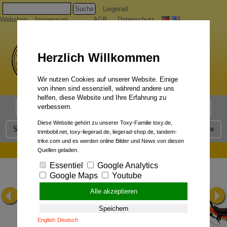
Suche
Liegerad
Webshop
Impressum
AGB
Datenschutz
Herzlich Willkommen
Wir nutzen Cookies auf unserer Website. Einige
von ihnen sind essenziell, während andere uns
helfen, diese Website und Ihre Erfahrung zu
verbessern.
Liegerad Modelle
Liegerad Konfigurator
Faszination
Diese Website gehört zu unserer Toxy-Familie toxy.de,
Service
Qualität
Liegerad News
Kontakt
Presse
trimbobil.net, toxy-liegerad.de, liegerad-shop.de, tandem-
trike.com und es werden online Bilder und News von diesen
Toxy Betriebsanleitung:
Quellen geladen.
Essentiel
Google Analytics
Google Maps
Youtube
Alle akzeptieren
Speichern
English
Deutsch