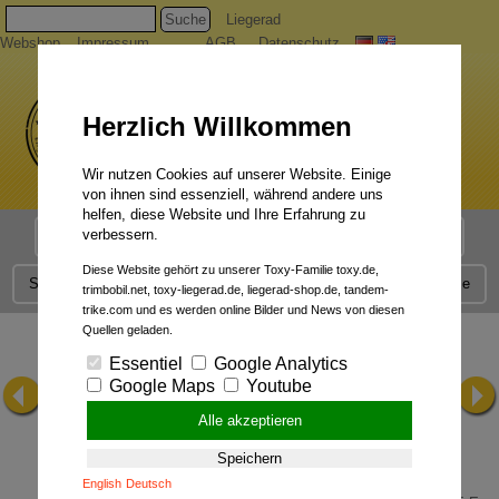
Suche
Liegerad
Webshop
Impressum
AGB
Datenschutz
Herzlich Willkommen
Wir nutzen Cookies auf unserer Website. Einige
von ihnen sind essenziell, während andere uns
helfen, diese Website und Ihre Erfahrung zu
verbessern.
Liegerad Modelle
Liegerad Konfigurator
Faszination
Diese Website gehört zu unserer Toxy-Familie toxy.de,
Service
Qualität
Liegerad News
Kontakt
Presse
trimbobil.net, toxy-liegerad.de, liegerad-shop.de, tandem-
trike.com und es werden online Bilder und News von diesen
Quellen geladen.
Essentiel
Google Analytics
Google Maps
Youtube
Alle akzeptieren
Speichern
English
Deutsch