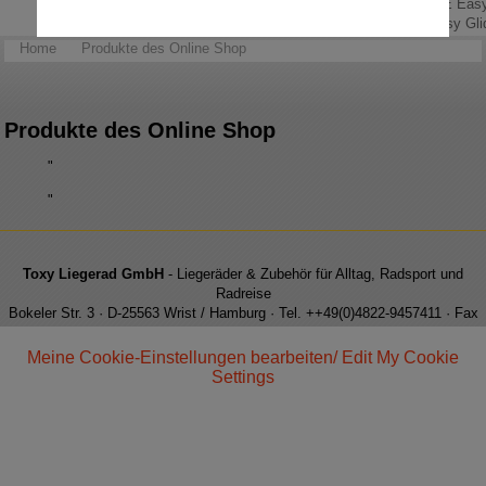
Allround-Talent.
Easy Glid
Home
Produkte des Online Shop
Produkte des Online Shop
"
"
Toxy Liegerad GmbH
- Liegeräder & Zubehör für Alltag, Radsport und
Radreise
Bokeler Str. 3 · D-25563 Wrist / Hamburg · Tel. ++49(0)4822-9457411 · Fax
++49(0)4822-9457413 · e-Mail: info@toxy.de
Meine Cookie-Einstellungen bearbeiten/ Edit My Cookie
Settings