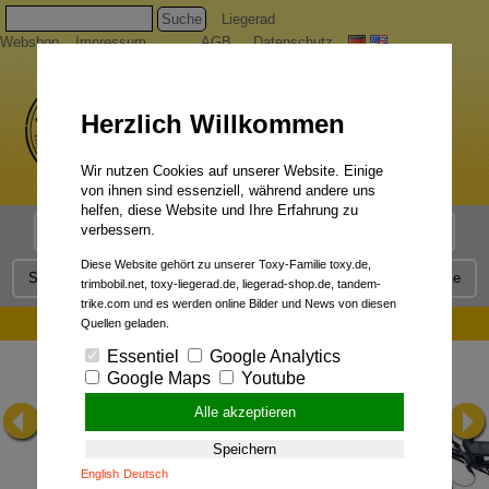
Suche
Liegerad
Webshop
Impressum
AGB
Datenschutz
Herzlich Willkommen
Wir nutzen Cookies auf unserer Website. Einige
von ihnen sind essenziell, während andere uns
helfen, diese Website und Ihre Erfahrung zu
verbessern.
Liegerad Modelle
Liegerad Konfigurator
Faszination
Diese Website gehört zu unserer Toxy-Familie toxy.de,
Service
Qualität
Liegerad News
Kontakt
Presse
trimbobil.net, toxy-liegerad.de, liegerad-shop.de, tandem-
trike.com und es werden online Bilder und News von diesen
TOUR 07/2008 (Testbericht Toxy-ZR):
Quellen geladen.
Essentiel
Google Analytics
Google Maps
Youtube
Alle akzeptieren
Speichern
English
Deutsch