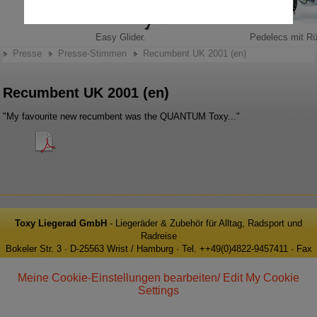
Easy Glider.
Pedelecs mit R
Presse
Presse-Stimmen
Recumbent UK 2001 (en)
Recumbent UK 2001 (en)
"My favourite new recumbent was the QUANTUM Toxy..."
Toxy Liegerad GmbH
- Liegeräder & Zubehör für Alltag, Radsport und
Radreise
Bokeler Str. 3 · D-25563 Wrist / Hamburg · Tel. ++49(0)4822-9457411 · Fax
++49(0)4822-9457413 · e-Mail: info@toxy.de
Meine Cookie-Einstellungen bearbeiten/ Edit My Cookie
Settings