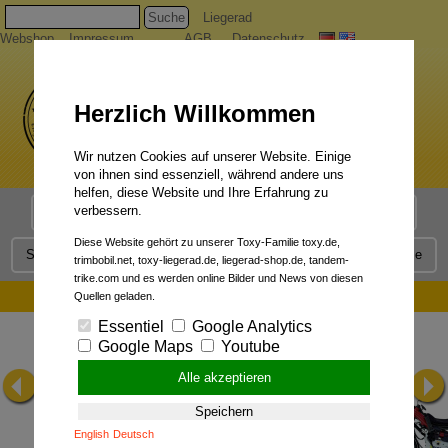
Suche
Liegerad
Webshop
Impressum
AGB
Datenschutz
Herzlich Willkommen
Wir nutzen Cookies auf unserer Website. Einige
von ihnen sind essenziell, während andere uns
helfen, diese Website und Ihre Erfahrung zu
verbessern.
Liegerad Modelle
Liegerad Konfigurator
Faszination
Diese Website gehört zu unserer Toxy-Familie toxy.de,
Service
Qualität
Liegerad News
Kontakt
Presse
trimbobil.net, toxy-liegerad.de, liegerad-shop.de, tandem-
trike.com und es werden online Bilder und News von diesen
Recumbent UK 2001 (en):
Quellen geladen.
Essentiel
Google Analytics
Google Maps
Youtube
Alle akzeptieren
Speichern
English
Deutsch