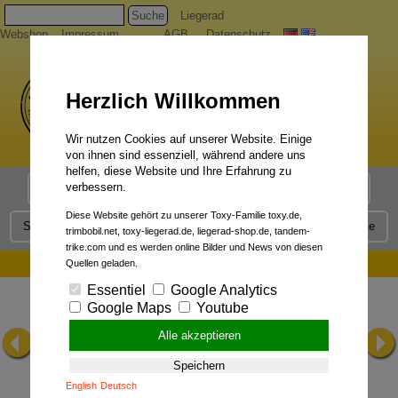
Suche
Liegerad
Webshop
Impressum
AGB
Datenschutz
Herzlich Willkommen
Wir nutzen Cookies auf unserer Website. Einige
von ihnen sind essenziell, während andere uns
helfen, diese Website und Ihre Erfahrung zu
verbessern.
Liegerad Modelle
Liegerad Konfigurator
Faszination
Diese Website gehört zu unserer Toxy-Familie toxy.de,
Service
Qualität
Liegerad News
Kontakt
Presse
trimbobil.net, toxy-liegerad.de, liegerad-shop.de, tandem-
trike.com und es werden online Bilder und News von diesen
aktiyRadfahren 04/2009:
Quellen geladen.
Essentiel
Google Analytics
Google Maps
Youtube
Alle akzeptieren
Speichern
English
Deutsch