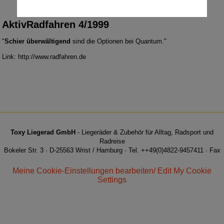
AktivRadfahren 4/1999
"
Schier überwältigend
sind die Optionen bei Quantum."
Link:
http://www.radfahren.de
Toxy Liegerad GmbH
- Liegeräder & Zubehör für Alltag, Radsport und
Radreise
Bokeler Str. 3 · D-25563 Wrist / Hamburg · Tel. ++49(0)4822-9457411 · Fax
++49(0)4822-9457413 · e-Mail: info@toxy.de
Meine Cookie-Einstellungen bearbeiten/ Edit My Cookie
Settings