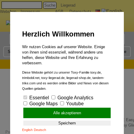
Suche
Liegerad
Webshop
Impressum
AGB
Datenschutz
Herzlich Willkommen
Liegerad Modelle
Liegerad Konfigurator
Faszination
Wir nutzen Cookies auf unserer Website. Einige
Service
Qualität
Liegerad News
Kontakt
Presse
von ihnen sind essenziell, während andere uns
helfen, diese Website und Ihre Erfahrung zu
verbessern.
AktivRadfahren 4/1999:
Diese Website gehört zu unserer Toxy-Familie toxy.de,
trimbobil.net, toxy-liegerad.de, liegerad-shop.de, tandem-
trike.com und es werden online Bilder und News von diesen
Quellen geladen.
Essentiel
Google Analytics
Google Maps
Youtube
Alle akzeptieren
Speichern
Liegerad-Klassiker.
Easy Glid
English
Deutsch
Presse
Presse-Stimmen
AktivRadfahren 4/1999