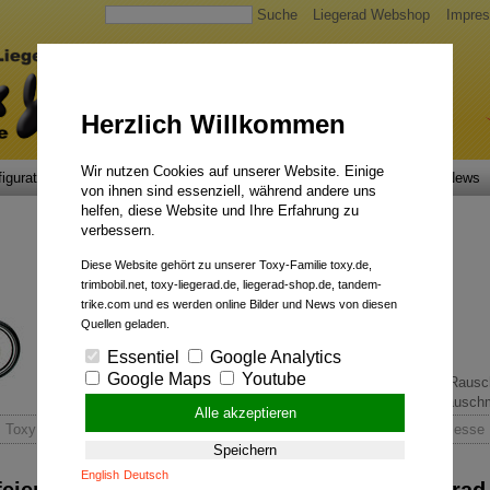
Suche
Liegerad Webshop
Impre
Herzlich Willkommen
Wir nutzen Cookies auf unserer Website. Einige
igurator
Faszination
Service
Qualität
Liegerad News
von ihnen sind essenziell, während andere uns
helfen, diese Website und Ihre Erfahrung zu
verbessern.
Diese Website gehört zu unserer Toxy-Familie toxy.de,
trimbobil.net, toxy-liegerad.de, liegerad-shop.de, tandem-
trike.com und es werden online Bilder und News von diesen
Quellen geladen.
Essentiel
Google Analytics
Google Maps
Youtube
Pedelecs mit Rückenwind.
Rauschm
Alle akzeptieren
Toxy Liegerad GmbH feiert 30-jähriges Jubiläum mit Spezial-Fahrrad Messe
Speichern
English
Deutsch
iert 30-jähriges Jubiläum mit Spezial-Fahrra