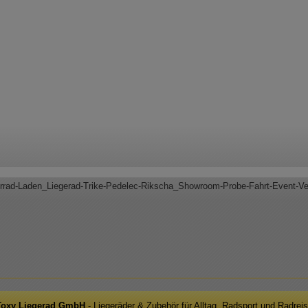
hrrad-Laden_Liegerad-Trike-Pedelec-Rikscha_Showroom-Probe-Fahrt-Event-V
Toxy Liegerad GmbH
- Liegeräder & Zubehör für Alltag, Radsport und Radrei