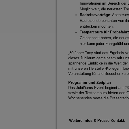
Innovationen im Bereich der 
Möglichkeit, die neuesten Tr
Radreisevorträge
: Abenteuer
Radreisende berichten von ihr
entdecken möchten.
Testparcours für Probefahr
Gelegenheit haben, die neues
hier kann jeder Fahrgefühl u
„30 Jahre Toxy sind das Ergebnis vo
dieses Jubiläum gemeinsam mit unse
spannende Einblicke in die Welt der
mit unseren Hersteller-Kollegen Has
Veranstaltung für alle Besucher zu
Programm und Zeitplan
Das Jubiläums-Event beginnt am 23. 
sowie der Testparcours bieten den Gä
Wochenendes sowie die Präsentation
Weitere Infos & Presse-Kontakt: