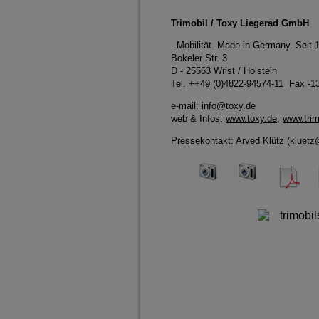
Trimobil / Toxy Liegerad GmbH
- Mobilität. Made in Germany. Seit 
Bokeler Str. 3
D - 25563 Wrist / Holstein
Tel. ++49 (0)4822-94574-11 Fax -1
e-mail:
info@toxy.de
web & Infos:
www.toxy.de
;
www.trim
Pressekontakt: Arved Klütz (
kluetz
300 dpi
300 dpi