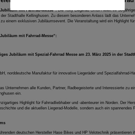
Jubiläum mit Fahrrad-Messe“:
Die Toxy Liegerad GmbH feiert ihr 30-jährige
der Stadthalle Kellinghusen. Zu diesem besonderen Anlass lädt das Unterneh
in zu einem exklusiven Jubiläumsevent.
Die Veranstaltung wird ein Highlight fü
Jubiläum mit Fahrrad-Messe“:
riges Jubiläum mit Spezial-Fahrrad Messe am 23. März 2025 in der Stadt
H, norddeutsche Manufaktur für innovative Liegeräder und Spezialfahrrad-Hand
as Unternehmen alle Kunden, Partner, Radbegeisterte und Interessierte zu 
inghusen ein.
inzigartiges Highlight für Fahrradliebhaber und -abenteurer im Norden. Der Her
eschichte und die aktuellen Liegerad-Modelle, sondern auch ein spannendes
ums
führenden deutschen Hersteller Hase Bikes und HP Velotechnik präsentieren i