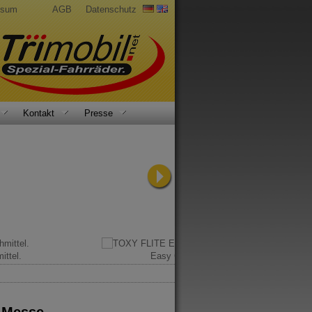
ssum
AGB
Datenschutz
Kontakt
Presse
ittel.
Easy Glider.
d Messe