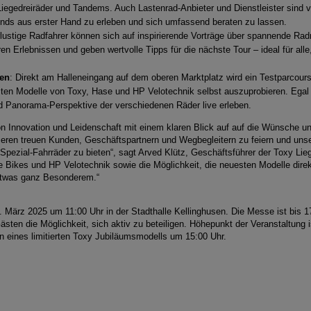
Liegedreiräder und Tandems. Auch Lastenrad-Anbieter und Dienstleister sind v
ends aus erster Hand zu erleben und sich umfassend beraten zu lassen.
lustige Radfahrer können sich auf inspirierende Vorträge über spannende Rad
en Erlebnissen und geben wertvolle Tipps für die nächste Tour – ideal für all
ten
: Direkt am Halleneingang auf dem oberen Marktplatz wird ein Testparcour
ten Modelle von Toxy, Hase und HP Velotechnik selbst auszuprobieren. Egal o
nd Panorama-Perspektive der verschiedenen Räder live erleben.
n Innovation und Leidenschaft mit einem klaren Blick auf auf die Wünsche un
ren treuen Kunden, Geschäftspartnern und Wegbegleitern zu feiern und unse
 Spezial-Fahrräder zu bieten“, sagt Arved Klütz, Geschäftsführer der Toxy 
e Bikes und HP Velotechnik sowie die Möglichkeit, die neuesten Modelle dir
 etwas ganz Besonderem.“
März 2025 um 11:00 Uhr in der Stadthalle Kellinghusen. Die Messe ist bis 17
sten die Möglichkeit, sich aktiv zu beteiligen. Höhepunkt der Veranstaltung i
 eines limitierten Toxy Jubiläumsmodells um 15:00 Uhr.