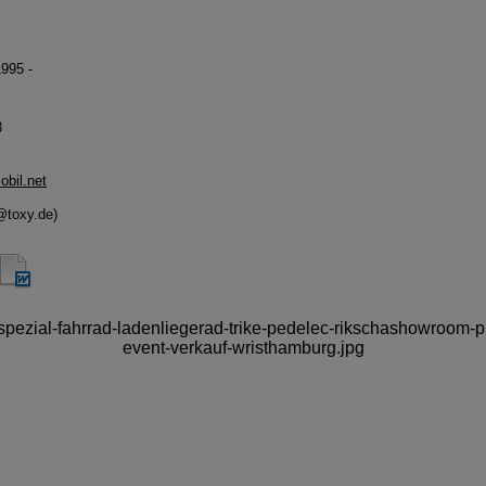
1995 -
3
obil.net
@toxy.de)