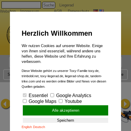
Suche
Liegerad
Webshop
Impressum
AGB
Datenschutz
Herzlich Willkommen
Wir nutzen Cookies auf unserer Website. Einige
von ihnen sind essenziell, während andere uns
helfen, diese Website und Ihre Erfahrung zu
verbessern.
Liegerad Modelle
Liegerad Konfigurator
Faszination
Diese Website gehört zu unserer Toxy-Familie toxy.de,
Service
Qualität
Liegerad News
Kontakt
Presse
trimbobil.net, toxy-liegerad.de, liegerad-shop.de, tandem-
trike.com und es werden online Bilder und News von diesen
Quellen geladen.
Essentiel
Google Analytics
Google Maps
Youtube
Alle akzeptieren
Speichern
English
Deutsch