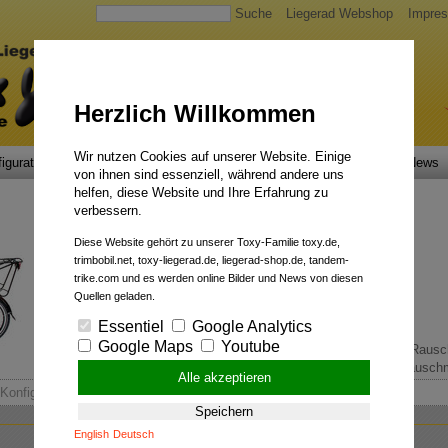
Suche
Liegerad Webshop
Impre
Herzlich Willkommen
Wir nutzen Cookies auf unserer Website. Einige
igurator
Faszination
Service
Qualität
Liegerad News
von ihnen sind essenziell, während andere uns
helfen, diese Website und Ihre Erfahrung zu
verbessern.
Diese Website gehört zu unserer Toxy-Familie toxy.de,
trimbobil.net, toxy-liegerad.de, liegerad-shop.de, tandem-
trike.com und es werden online Bilder und News von diesen
Quellen geladen.
Essentiel
Google Analytics
Google Maps
Youtube
Überall mit dabei.
Rauschm
Alle akzeptieren
Konfiguration & Bestellung
Speichern
English
Deutsch