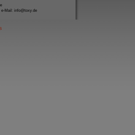
se
 e-Mail: info@toxy.de
s