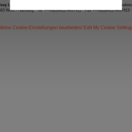
Toxy Liegerad GmbH
- Liegeräder & Zubehör für Alltag, Radsport und Radrei
5563 Wrist / Hamburg · Tel. ++49(0)4822-9457411 · Fax ++49(0)4822-9457413 ·
Meine Cookie-Einstellungen bearbeiten/ Edit My Cookie Setting