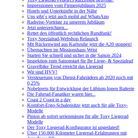
Impressionen vom Firmenjubiläum 2025
Hotels und Unterkünfte in der Nähe
Uns gibt´s jetzt auch mobil auf WhatsApp
Radreise-Vorträge zu unserem Jubiläum
Jetzt unterzeichnen...
Rettet den öffentlich rechtlichen Rundfunk!
Toxy Spezialrad-Webshop Relaunch
Mit Rückenwind aus Karlsruhe jetzt die A20 stoppen!
Übernachten im Missionshaus Wrist
Starten Sie schnell und sicher in die Saison 2024
Inspektion zum Saisonstart für Ihr Liege- & Spezialrad
Gravelbike Trend erreicht das Liegerad
Wir sind HVV!
Versteuerung von Dienst-Fahrrädern ab 2020 noch mit
0,25%
Nobelpreis für Entwicklung der Lithium-Ionen Batterie
Die Fahrrad-Fanatiker waren hier...
Coast 2 Coast in a day
Komfort-Ergo-Schalensitze jetzt auch für alle Toxy-
Modelle
Pinion ab sofort serienmässig für alle Toxy Liegerad
Modelle
Der Toxy Liegerad-Konfigurator ist upgedated!
Über 150.000 Kilometer Liegerad-Erfahrungen mit