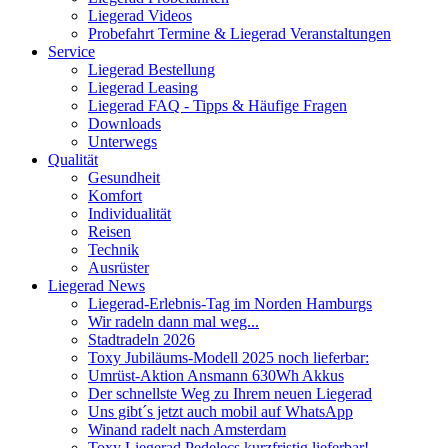
Liegerad Videos
Probefahrt Termine & Liegerad Veranstaltungen
Service
Liegerad Bestellung
Liegerad Leasing
Liegerad FAQ - Tipps & Häufige Fragen
Downloads
Unterwegs
Qualität
Gesundheit
Komfort
Individualität
Reisen
Technik
Ausrüster
Liegerad News
Liegerad-Erlebnis-Tag im Norden Hamburgs
Wir radeln dann mal weg...
Stadtradeln 2026
Toxy Jubiläums-Modell 2025 noch lieferbar:
Umrüst-Aktion Ansmann 630Wh Akkus
Der schnellste Weg zu Ihrem neuen Liegerad
Uns gibt´s jetzt auch mobil auf WhatsApp
Winand radelt nach Amsterdam
Toxy Liegerad Pedelecs kurzfristig lieferbar!