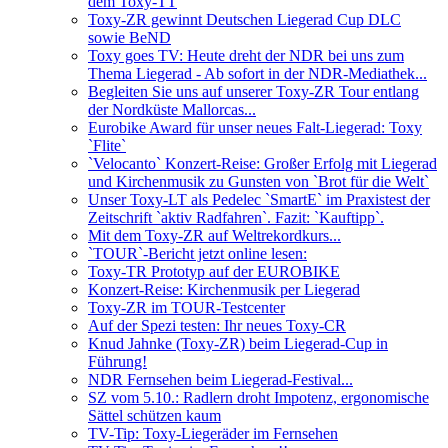
dem Toxy-TT
Toxy-ZR gewinnt Deutschen Liegerad Cup DLC
sowie BeND
Toxy goes TV: Heute dreht der NDR bei uns zum
Thema Liegerad - Ab sofort in der NDR-Mediathek...
Begleiten Sie uns auf unserer Toxy-ZR Tour entlang
der Nordküste Mallorcas...
Eurobike Award für unser neues Falt-Liegerad: Toxy
`Flite`
`Velocanto` Konzert-Reise: Großer Erfolg mit Liegerad
und Ki­rchenmusik zu Gunsten von `Brot für die Welt`
Unser Toxy-LT als Pedelec `SmartE` im Praxistest der
Zeitschrift `aktiv Radfahren`. Fazit: `Kauftipp`.
Mit dem Toxy-ZR auf Weltrekordkurs...
`TOUR`-Bericht jetzt online lesen:
Toxy-TR Prototyp auf der EUROBIKE
Konzert-Reise: Ki­rchenmusik per Liegerad
Toxy-ZR im TOUR-Testcenter
Auf der Spezi testen: Ihr neues Toxy-CR
Knud Jahnke (Toxy-ZR) beim Liegerad-Cup in
Führung!
NDR Fernsehen beim Liegerad-Festival...
SZ vom 5.10.: Radlern droht Impotenz, ergonomische
Sättel schützen kaum
TV-Tip: Toxy-Liegeräder im Fernsehen