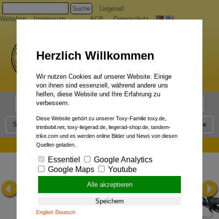
Suche
Liegerad
Webshop
Impressum
AGB
Datenschutz
Herzlich Willkommen
Wir nutzen Cookies auf unserer Website. Einige
von ihnen sind essenziell, während andere uns
helfen, diese Website und Ihre Erfahrung zu
verbessern.
Liegerad Modelle
Liegerad Konfigurator
Faszination
Diese Website gehört zu unserer Toxy-Familie toxy.de,
Service
Qualität
Liegerad News
Kontakt
Presse
trimbobil.net, toxy-liegerad.de, liegerad-shop.de, tandem-
trike.com und es werden online Bilder und News von diesen
ARD Themenwoche `Der mobile Mensch`:
Quellen geladen.
Essentiel
Google Analytics
Google Maps
Youtube
Alle akzeptieren
Speichern
English
Deutsch