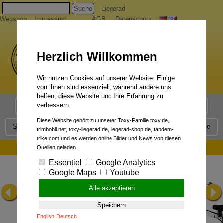
Suche
Liegerad
Webshop
Impressum
AGB
Datenschutz
Herzlich Willkommen
Wir nutzen Cookies auf unserer Website. Einige
von ihnen sind essenziell, während andere uns
helfen, diese Website und Ihre Erfahrung zu
verbessern.
Liegerad Modelle
Liegerad Konfigurator
Faszination
Diese Website gehört zu unserer Toxy-Familie toxy.de,
Service
Qualität
Liegerad News
Kontakt
Presse
trimbobil.net, toxy-liegerad.de, liegerad-shop.de, tandem-
trike.com und es werden online Bilder und News von diesen
Powered by BionX:
Quellen geladen.
Essentiel
Google Analytics
Google Maps
Youtube
Alle akzeptieren
Speichern
English
Deutsch