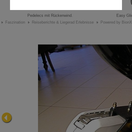
Pedelecs mit Rückenwind.
Easy Glid
Faszination
Reiseberichte & Liegerad Erlebnisse
Powered by Bion