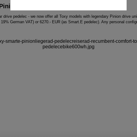
Pinion drive now!
r drive pedelec - we now offer all Toxy models with legendary Pinion drive un
g 19% German VAT) or 6270.- EUR (as Smart.E pedelec). Any personal configu