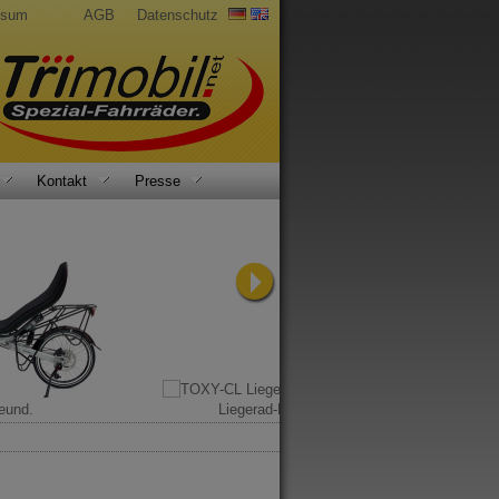
ssum
AGB
Datenschutz
Kontakt
Presse
eund.
Liegerad-Klassiker.