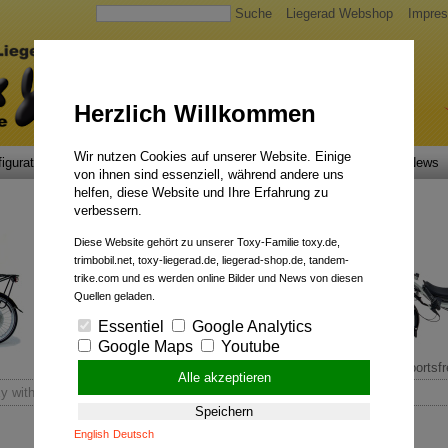
Suche
Liegerad Webshop
Impre
Herzlich Willkommen
Wir nutzen Cookies auf unserer Website. Einige
igurator
Faszination
Service
Qualität
Liegerad News
von ihnen sind essenziell, während andere uns
helfen, diese Website und Ihre Erfahrung zu
verbessern.
Diese Website gehört zu unserer Toxy-Familie toxy.de,
trimbobil.net, toxy-liegerad.de, liegerad-shop.de, tandem-
trike.com und es werden online Bilder und News von diesen
Quellen geladen.
Essentiel
Google Analytics
Google Maps
Youtube
Comfort Cruiser.
Sportsfr
Alle akzeptieren
y with Pinion drive now!
Speichern
English
Deutsch