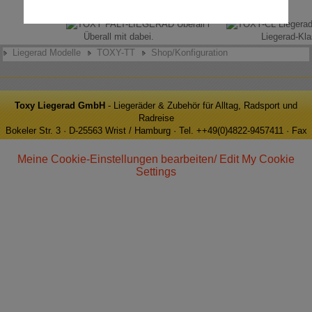
Überall mit dabei.
Liegerad-Kla
Liegerad Modelle
TOXY-TT
Shop/Konfiguration
Toxy Liegerad GmbH
- Liegeräder & Zubehör für Alltag, Radsport und
Radreise
Bokeler Str. 3 · D-25563 Wrist / Hamburg · Tel. ++49(0)4822-9457411 · Fax
++49(0)4822-9457413 · e-Mail: info@toxy.de
Meine Cookie-Einstellungen bearbeiten/ Edit My Cookie
Settings