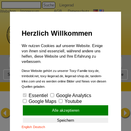
Suche
Liegerad
Webshop
Impressum
AGB
Datenschutz
Herzlich Willkommen
Wir nutzen Cookies auf unserer Website. Einige
von ihnen sind essenziell, während andere uns
helfen, diese Website und Ihre Erfahrung zu
verbessern.
Liegerad Modelle
Liegerad Konfigurator
Faszination
Diese Website gehört zu unserer Toxy-Familie toxy.de,
Service
Qualität
Liegerad News
Kontakt
Presse
trimbobil.net, toxy-liegerad.de, liegerad-shop.de, tandem-
trike.com und es werden online Bilder und News von diesen
Shop/Konfiguration:
Quellen geladen.
Essentiel
Google Analytics
Google Maps
Youtube
Alle akzeptieren
Speichern
English
Deutsch