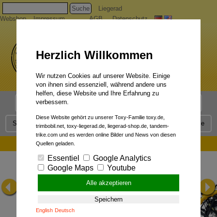
Suche
Liegerad
Webshop
Impressum
AGB
Datenschutz
Herzlich Willkommen
Wir nutzen Cookies auf unserer Website. Einige
von ihnen sind essenziell, während andere uns
helfen, diese Website und Ihre Erfahrung zu
verbessern.
Liegerad Modelle
Liegerad Konfigurator
Faszination
Diese Website gehört zu unserer Toxy-Familie toxy.de,
Service
Qualität
Liegerad News
Kontakt
Presse
trimbobil.net, toxy-liegerad.de, liegerad-shop.de, tandem-
trike.com und es werden online Bilder und News von diesen
Foto-Galerie:
Quellen geladen.
Essentiel
Google Analytics
Google Maps
Youtube
Alle akzeptieren
Speichern
English
Deutsch