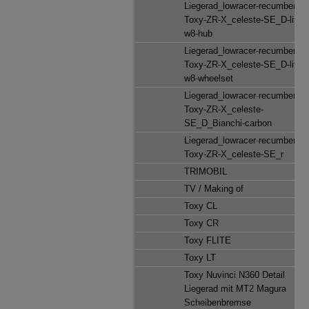
Liegerad_lowracer-recumbent_
Toxy-ZR-X_celeste-SE_D-lite-
w8-hub
Liegerad_lowracer-recumbent_
Toxy-ZR-X_celeste-SE_D-lite-
w8-wheelset
Liegerad_lowracer-recumbent_
Toxy-ZR-X_celeste-
SE_D_Bianchi-carbon
Liegerad_lowracer-recumbent_
Toxy-ZR-X_celeste-SE_r
TRIMOBIL
TV / Making of
Toxy CL
Toxy CR
Toxy FLITE
Toxy LT
Toxy Nuvinci N360 Detail
Liegerad mit MT2 Magura
Scheibenbremse