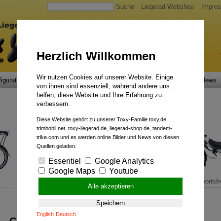
Suche
Liegerad Webshop
Impre
Herzlich Willkommen
Wir nutzen Cookies auf unserer Website. Einige
igurator
Faszination
Service
Qualität
Liegerad News
von ihnen sind essenziell, während andere uns
helfen, diese Website und Ihre Erfahrung zu
verbessern.
Diese Website gehört zu unserer Toxy-Familie toxy.de,
trimbobil.net, toxy-liegerad.de, liegerad-shop.de, tandem-
trike.com und es werden online Bilder und News von diesen
Quellen geladen.
Essentiel
Google Analytics
Google Maps
Youtube
Comfort Cruiser.
Sportsfr
Alle akzeptieren
Speichern
English
Deutsch
Galerie