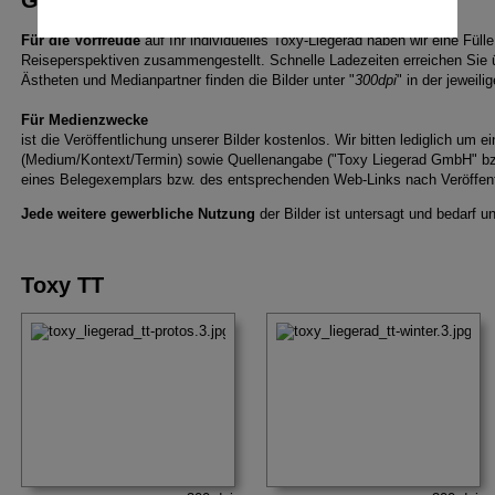
Für die Vorfreude
auf Ihr individuelles Toxy-Liegerad haben wir eine Fülle
Reiseperspektiven zusammengestellt. Schnelle Ladezeiten erreichen Sie ü
Ästheten und Medianpartner finden die Bilder unter "
300dpi
" in der jeweili
Für Medienzwecke
ist die Veröffentlichung unserer Bilder kostenlos. Wir bitten lediglich um e
(Medium/Kontext/Termin) sowie Quellenangabe ("Toxy Liegerad GmbH" bz
eines Belegexemplars bzw. des entsprechenden Web-Links nach Veröffent
Jede weitere gewerbliche Nutzung
der Bilder ist untersagt und bedarf 
Toxy TT