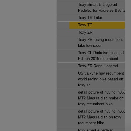
Toxy Smart E Liegerad
Pedelec für Radreise & Alltag
Toxy TR-Trike
Toxy TT
Toxy ZR
Toxy ZR racing recumbent
bike low racer
Toxy-CL Radreise Liegerad
Edition 2015 recumbent
Toxy-ZR Renn-Liegerad
US valkyrie hpv recumbent
world racing bike based on
toxy zr
detail pcture of nuvinci n360 &
MT2 Magura disc brake on
toxy recumbent bike
detail pcture of nuvinci n360 &
MT2 Magura disc on toxy
recumbent bike
toxy smart e pedelec