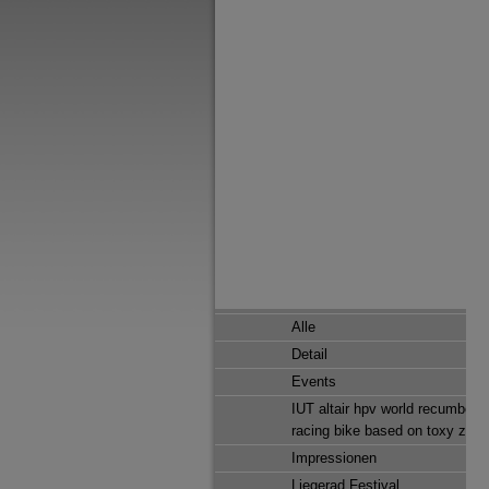
Alle
Detail
Events
IUT altair hpv world recumbent
racing bike based on toxy zr
Impressionen
Liegerad Festival