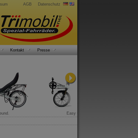
ssum
AGB
Datenschutz
Kontakt
Presse
eund.
Easy Glider.