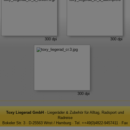
300 dpi
300 dpi
300 dpi
Toxy Liegerad GmbH
- Liegeräder & Zubehör für Alltag, Radsport und
Radreise
Bokeler Str. 3 · D-25563 Wrist / Hamburg · Tel. ++49(0)4822-9457411 · Fax
++49(0)4822-9457413 · e-Mail: info@toxy.de