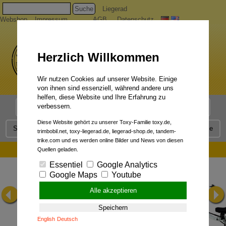
Suche
Liegerad
Webshop
Impressum
AGB
Datenschutz
Herzlich Willkommen
Wir nutzen Cookies auf unserer Website. Einige
von ihnen sind essenziell, während andere uns
helfen, diese Website und Ihre Erfahrung zu
verbessern.
Liegerad Modelle
Liegerad Konfigurator
Faszination
Diese Website gehört zu unserer Toxy-Familie toxy.de,
Service
Qualität
Liegerad News
Kontakt
Presse
trimbobil.net, toxy-liegerad.de, liegerad-shop.de, tandem-
trike.com und es werden online Bilder und News von diesen
Foto-Galerie:
Quellen geladen.
Essentiel
Google Analytics
Google Maps
Youtube
Alle akzeptieren
Speichern
English
Deutsch