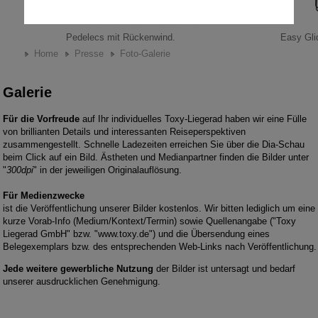
Pedelecs mit Rückenwind.
Easy Glid
Home
Presse
Foto-Galerie
Galerie
Für die Vorfreude
auf Ihr individuelles Toxy-Liegerad haben wir eine Fülle
von brillianten Details und interessanten Reiseperspektiven
zusammengestellt. Schnelle Ladezeiten erreichen Sie über die Dia-Schau
beim Click auf ein Bild. Ästheten und Medianpartner finden die Bilder unter
"
300dpi
" in der jeweiligen Originalauflösung.
Für Medienzwecke
ist die Veröffentlichung unserer Bilder kostenlos. Wir bitten lediglich um eine
kurze Vorab-Info (Medium/Kontext/Termin) sowie Quellenangabe ("Toxy
Liegerad GmbH" bzw. "www.toxy.de") und die Übersendung eines
Belegexemplars bzw. des entsprechenden Web-Links nach Veröffentlichung.
Jede weitere gewerbliche Nutzung
der Bilder ist untersagt und bedarf
unserer ausdrucklichen Genehmigung.