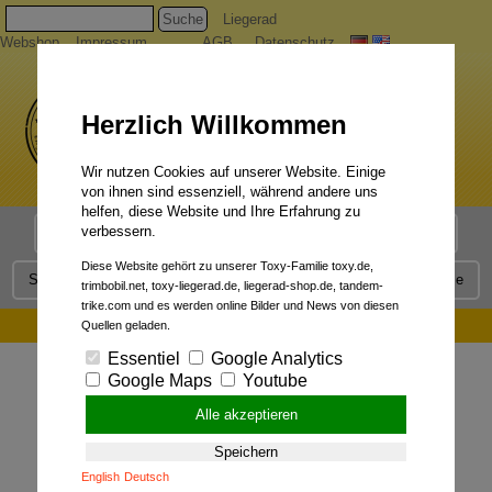
Suche
Liegerad
Webshop
Impressum
AGB
Datenschutz
Herzlich Willkommen
Wir nutzen Cookies auf unserer Website. Einige
von ihnen sind essenziell, während andere uns
helfen, diese Website und Ihre Erfahrung zu
verbessern.
Liegerad Modelle
Liegerad Konfigurator
Faszination
Diese Website gehört zu unserer Toxy-Familie toxy.de,
Service
Qualität
Liegerad News
Kontakt
Presse
trimbobil.net, toxy-liegerad.de, liegerad-shop.de, tandem-
trike.com und es werden online Bilder und News von diesen
Allgemeine Fragen:
Quellen geladen.
Essentiel
Google Analytics
Google Maps
Youtube
Alle akzeptieren
Speichern
English
Deutsch